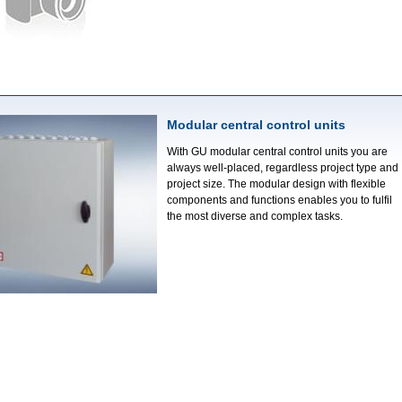
Mod­ular cen­tral con­trol units
With GU mod­ular cen­tral con­trol units you are
always well-placed, regard­less project type and
project size. The­ mod­ular design with flexible
components and func­tions enables you to fulfil
the­ most diverse and complex tasks.