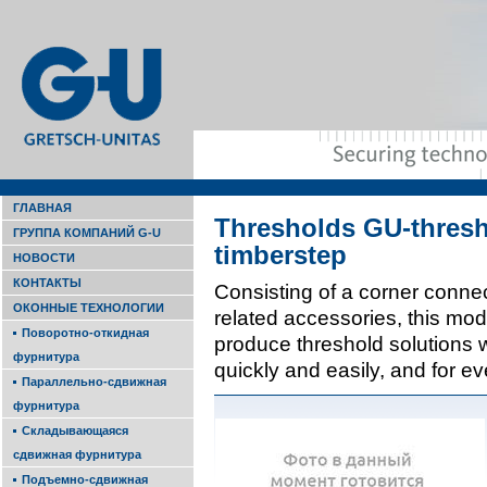
ГЛАВНАЯ
Thresh­olds GU-thresh
ГРУППА КОМПАНИЙ G-U
timber­step
НОВОСТИ
КОНТАКТЫ
Con­sisting of a corner conne
ОКОННЫЕ ТЕХНОЛОГИИ
related accessories, this mod
Поворотно-откидная
produce threshold solutions wit
фурнитура
quickly and easily, and for ev
Параллельно-сдвижная
фурнитура
Складывающаяся
сдвижная фурнитура
Подъемно-сдвижная