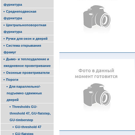
фурнитура
Среднеподвесная
фурнитура
Центральноповоротная
фурнитура
Ручки для окон и дверей
Система открывания
фрамуг
Дымо- и теплоудаление и
ежедневное проветривание
Оконные проветриватели
Пороги
Для параллельно/-
подъемно сдвижных
дверей
Thresh­olds GU-
threshold 47, GU-flatstep,
GU-timber­step
GU-threshold 47
GU-flatstep