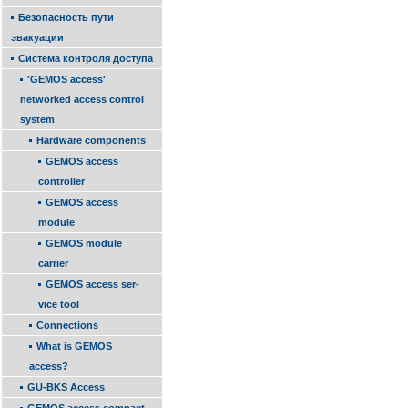
Безопасность пути
эвакуации
Система контроля доступа
'GEMOS access'
networked access con­trol
system
Hardware components
GEMOS access
controller
GEMOS access
module
GEMOS module
carrier
GEMOS access ser­
vice tool
Connec­tions
What is GEMOS
access?
GU-BKS Access