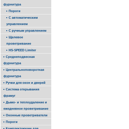
фурнитура
Пороги
С автоматическим
управлением
С ручным управлением
Щелевое
проветривание
HS-SPEED Limiter
Среднеподвесная
фурнитура
Центральноповоротная
фурнитура
Ручки для окон и дверей
Система открывания
фрамуг
Дымо- и теплоудаление и
ежедневное проветривание
Оконные проветриватели
Пороги
Комплектующие для