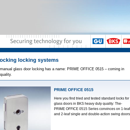
ocking locking sys­tems
e manual glass door locking has a name: PRIME OFFICE 0515 – coming in
uality.
PRIME OFFICE 0515
Here you find tried and tested standard locks for
glass doors in BKS heavy duty quality: The­
PRIME OFFICE 0515 Series convinces on 1-leaf
and 2-leaf single and double-action swing doors