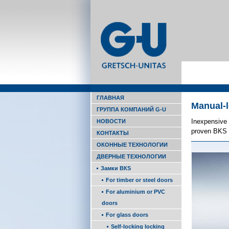
ГЛАВНАЯ
Manual-l
ГРУППА КОМПАНИЙ G-U
Inexpen­siv
НОВОСТИ
proven BKS q
КОНТАКТЫ
ОКОННЫЕ ТЕХНОЛОГИИ
ДВЕРНЫЕ ТЕХНОЛОГИИ
Замки ВКS
For timber or steel doors
For alu­minium or PVC
doors
For glass doors
Self-locking locking