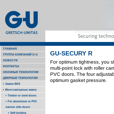
ГЛАВНАЯ
GU-SECURY R
ГРУППА КОМПАНИЙ G-U
НОВОСТИ
For optimum tight­ness, you
КОНТАКТЫ
multi-point lock with roller cam
ОКОННЫЕ ТЕХНОЛОГИИ
PVC doors. The­ four adjustab
ДВЕРНЫЕ ТЕХНОЛОГИИ
optimum gasket pressure.
Замки ВКS
Многозапорные замки
Timber or steel doors
For alu­minium or PVC
narrow stile doors
Self-locking