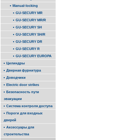
Manual-locking
GU-SECURY MR
GU-SECURY MR/R
GU-SECURY SH
GU-SECURY SH/R
GU-SECURY DR
GU-SECURY R
GU-SECURY EUROPA
Цилиндры
Дверная фурнитура
Доводчики
Electric door strikes
Безопасность пути
эвакуации
Система контроля доступа
Пороги для входных
дверей
Аксессуары для
строительства