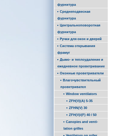
фурнитура
Среднеподвесная
фурнитура
Центральноповоротная
фурнитура
Ручки для окон и дверей
Система открывания
фрамуг
Дымо- и теплоудаление и
ежедневное проветривание
Оконные проветриватели
Влагочувствительный
проветривател
Window venti­lators
ZFH(V)(A) 5-35
ZFHN(V) 30
ZFH(V)/(F) 40 / 50
Canopies and venti­
lation grilles
Ventilators on roller